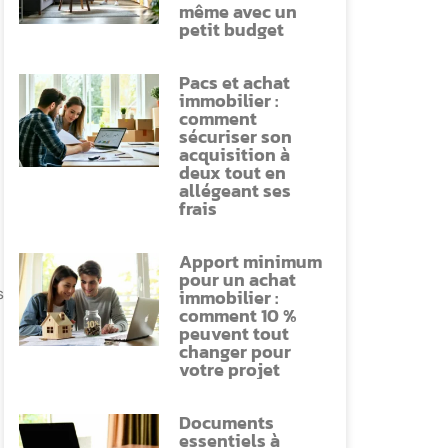
même avec un
petit budget
Pacs et achat
immobilier :
comment
sécuriser son
acquisition à
deux tout en
allégeant ses
frais
Apport minimum
pour un achat
s
immobilier :
comment 10 %
peuvent tout
changer pour
votre projet
Documents
essentiels à