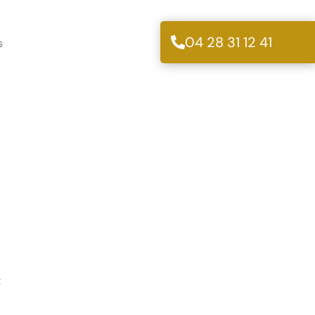
04 28 31 12 41
s
t