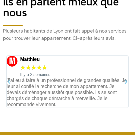
Ils en parlent mieux que
nous
Plusieurs habitants de Lyon ont fait appel à nos services
pour trouver leur appartement. Ci-après leurs avis.
Hélène
☆
☆
☆
☆
☆
Il y a 1 mois
e
J’étais rarement sur place à cause de mon travail. Du
J
coup, ils se sont chargés de toutes les étapes. Je suis
c
heureuse de leur avoir fait confiance, car ils ont été très
l
efficaces. Sans avoir à me déplacer, j’ai pu obtenir un
e
appartement qui correspond à mes attentes.
a