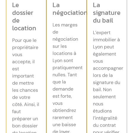
Le
La
La
dossier
négociation
signature
de
du bail
Les marges
location
de
L’expert
négociation
immobilier à
Pour que le
sur les
Lyon peut
propriétaire
locations à
également
vous
Lyon sont
vous
accepte, il
pratiquement
accompagner
est
nulles. Tant
lors de la
important
que la
signature du
de mettre
demande
bail. Non
les chances
est forte,
seulement
de votre
vous
nous
côté. Ainsi, il
obtiendrez
étudions
faut
rarement
l’intégralité
préparer un
une baisse
du contrat
bon dossier
de loyer.
pour vérifier
de location.