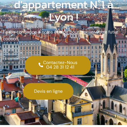
d'appartement N°1 à
Lyon !
Faites confiance à notre équipe pour trouver votre futur
cocoon.
Contactez-Nous
04 28 31 12 41
Devis en ligne